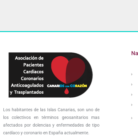
Na
Los habitantes de las Islas Canarias, son uno de
los colectivos en términos geosanitarios mas
afectados por dolencias y enfermedades de tipo
cardíaco y coronario en España actualmente.