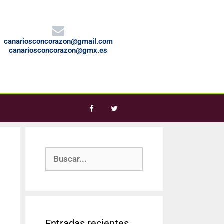
canariosconcorazon@gmail.com
canariosconcorazon@gmx.es
Entradas recientes