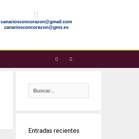
canariosconcorazon@gmail.com
canariosconcorazon@gmx.es
Entradas recientes