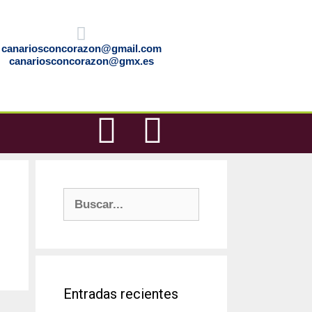
canariosconcorazon@gmail.com
canariosconcorazon@gmx.es
Entradas recientes