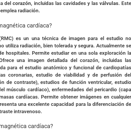
da del
corazón
, incluidas las cavidades y las
válvulas
. Est
o emplea radiación.
 magnética cardíaca?
(RMC) es un una técnica de imagen para el estudio n
o utiliza radiación, bien tolerada y segura. Actualmente s
e hospitales. Permite estudiar en una sola exploración l
Ofrece una imagen detallada del corazón, incluidas la
ada para el estudio anatómico y funcional de cardiopatía
as coronarias, estudio de viabilidad y de perfusión de
n de contraste), estudios de función ventricular, estudi
el músculo cardíaco), enfermedades del pericardio (cap
 masas cardíacas. Permite obtener imágenes en cualquie
resenta una excelente capacidad para la diferenciación d
traste intravenoso.
 magnética cardíaca?