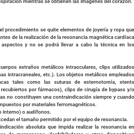
spiración mientras se obtienen las imágenes del corazón.
el procedimiento se quite elementos de joyería y ropa qu
ntes de la realización de la resonancia magnética cardíac
 aspectos y no se podrá llevar a cabo la técnica en lo
uerpos extraños metálicos intraoculares, clips utilizado
s intracraneales, etc.). Los objetos metálicos empleado
íacas tales como las suturas de esternotomía, stent
 recubiertos por fármacos), clips de cirugía de bypass y/
acas no constituyen una contraindicación siempre y cuand
mpuestos por materiales ferromagnéticos.
o interno) o audífonos.
cedan el tamaño permitido por el equipo de resonancia.
indicación absoluta que impida realizar la resonancia e