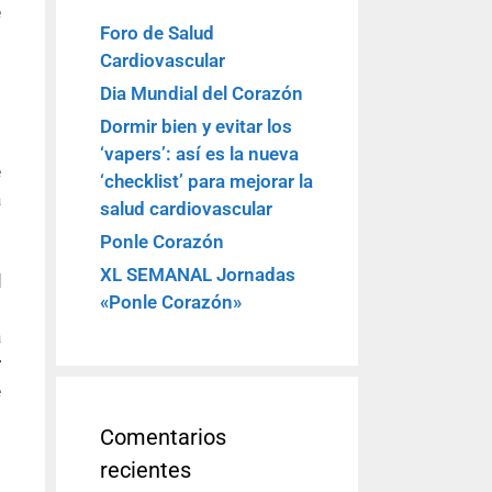
e
Foro de Salud
Cardiovascular
Dia Mundial del Corazón
Dormir bien y evitar los
o
‘vapers’: así es la nueva
e
‘checklist’ para mejorar la
a
salud cardiovascular
s
Ponle Corazón
s
XL SEMANAL Jornadas
l
«Ponle Corazón»
o
a
r
e
Comentarios
recientes