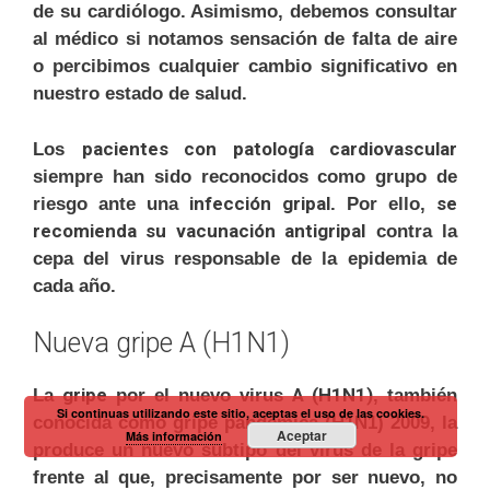
de su cardiólogo. Asimismo, debemos consultar
al médico si notamos sensación de falta de aire
o percibimos cualquier cambio significativo en
nuestro estado de salud.
pacientes con patología cardiovascular
Los
siempre han sido reconocidos como grupo de
infección gripal
se
riesgo ante una
. Por ello,
recomienda su vacunación antigripal
contra la
cepa del virus responsable de la epidemia de
cada año.
Nueva gripe A (H1N1)
gripe
A (H1N1)
La
por el nuevo virus
, también
Si continuas utilizando este sitio, aceptas el uso de las cookies.
conocida como gripe pandémica (H1N1) 2009, la
Aceptar
Más información
produce un nuevo subtipo del virus de la gripe
frente al que, precisamente por ser nuevo, no