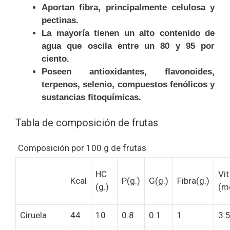
Aportan fibra, principalmente celulosa y
pectinas.
La mayoría tienen un alto contenido de
agua que oscila entre un 80 y 95 por
ciento.
Poseen antioxidantes, flavonoides,
terpenos, selenio, compuestos fenólicos y
sustancias fitoquímicas.
Tabla de composición de frutas
Composición por 100 g de frutas
HC
Vit
Kcal
P(g.)
G(g.)
Fibra(g.)
(g.)
(m
Ciruela
44
10
0.8
0.1
1
3.